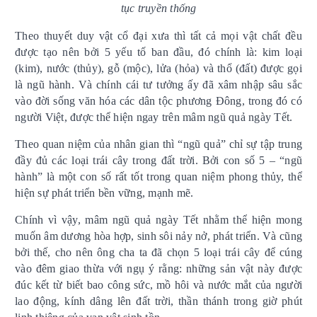
tục truyền thống
Theo thuyết duy vật cổ đại xưa thì tất cả mọi vật chất đều
được tạo nên bởi 5 yếu tố ban đầu, đó chính là: kim loại
(kim), nước (thủy), gỗ (mộc), lửa (hỏa) và thổ (đất) được gọi
là ngũ hành. Và chính cái tư tưởng ấy đã xâm nhập sâu sắc
vào đời sống văn hóa các dân tộc phương Đông, trong đó có
người Việt, được thể hiện ngay trên mâm ngũ quả ngày Tết.
Theo quan niệm của nhân gian thì “ngũ quả” chỉ sự tập trung
đầy đủ các loại trái cây trong đất trời. Bởi con số 5 – “ngũ
hành” là một con số rất tốt trong quan niệm phong thủy, thể
hiện sự phát triển bền vững, mạnh mẽ.
Chính vì vậy, mâm ngũ quả ngày Tết nhằm thể hiện mong
muốn âm dương hòa hợp, sinh sôi nảy nở, phát triển. Và cũng
bởi thế, cho nên ông cha ta đã chọn 5 loại trái cây để cúng
vào đêm giao thừa với ngụ ý rằng: những sản vật này được
đúc kết từ biết bao công sức, mồ hôi và nước mắt của người
lao động, kính dâng lên đất trời, thần thánh trong giờ phút