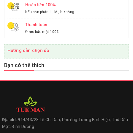
Hoàn tiền 100%
Nếu sản phẩm bị lỗi, hư hỏng
Thanh toán
Được bảo mật 100%
Hướng dẫn chọn đồ
Bạn có thể thích
Địa chỉ:
914/43/28 Lê Chí Dân, Phường Tương Bình Hiệp, Thủ Dầu
Một, Bình Dương